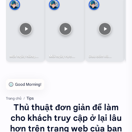
Một ngày nắng...
Mỗi ngày rực...
Đau đớn vô...
Đa
Tips
Trang chủ
Thủ thuật đơn giản để làm
cho khách truy cập ở lại lâu
hơn trên trang web của bạn